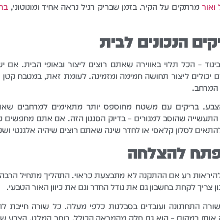
ואור
מרתקים על הקיר. בזמן שבריק רגיל נראה אחיד ומונוטוני,
ברי
ים הנכונים לבית
יגוד – הכל תלוי באווירה שאתם רוצים ליצור ובאופי הבית. אם יש
דם יכולים ליצור תחושה חמימה ומזמינה. לעומת זאת, במטבח קטן או
 המרחב.
ע. בריקים עם משטח מחוספס יותר מתאימים למרחבים שאתם 
התעשייה שהוסב למגורים – בדיוק הסגנון הזה. אם אתם מחפשים מש
ם להתאים לסלון קלאסי או לחדר שינה שאתם רוצים שיהיה אלגנטי ושק
פתח להצלחה
ים להיראות רע אם ההתקנה לא מתבצעת כראוי. התהליך מתחיל הרבה
נון צריך לקחת בחשבון גם את גודל החדר וגם את כיוון האור הטבעי.
ה התחתונה ועובדים בסבלנות כלפי מעלה. כל שורה חייבת להי
ק אותן במקום – הוא גם חלק מהמראה הכולל. רוחב המלט, הצבע ש