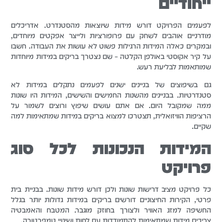
ייחודיים
לפעמים הפרויקט דורש מידות שיוצאות מהסטנדרט. אדריכלים
מודרניים אוהבים לשחק עם פרופורציות ולייצר אפקטים מיוחדים,
ובמקרים כאלה המידות הרגילות פשוט לא עושות את העבודה. חשבו
על קיר אקוסטי באולפן הקלטה – שם נצטרך בריקים במידות מיוחדות
שמותאמות לבליעת רעש.
גם בשיפוצים של בניינים ישנים לפעמים נתקלים במידות לא
סטנדרטיות. בבניינים מהשנות החמישים והשישים, המידות היו שונות
ממה שמקובל היום. אם אתם עושים שיפוץ ורוצים לשמור על
הרציפות הוויזואלית, תצטרכו למצוא בריקים במידות שמתאימות למה
שקיים.
המידות הנכונות לכל סוג
פרויקט
כל פרויקט מציב דרישות שונות ולכן דורש מידות שונות. בבניית בית
פרטי, הקירות החיצוניים דורשים בריקים במידות גדולות יותר בגלל
החשיפה למזג האוויר ולצורך בחוזק מוגבר. המטבח והאמבטיה
צריכים מידות שמתאימות להתמודדות עם לחות ושינויי טמפרטורה.