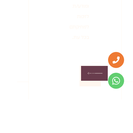
ומודע/ת
לזכות
למחיקתם
בכל עת.
אשמח
שתחזרו
אלי