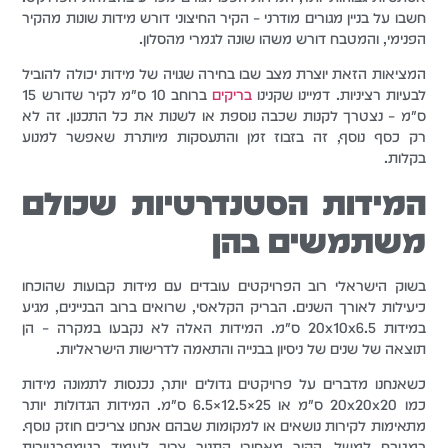
חשבו על בניין מגורים מודרני – הקיר החיצוני דורש מידות שונות מהקיר
הפנימי, והמטבח דורש משהו שונה לגמרי מהסלון.
המציאות הזאת יוצרת מצב שבו בחירה שגויה של מידות יכולה להוביל
לבעיות רציניות. דמיינו שקנינו
בריקים
ברוחב 10 ס"מ לקיר שדורש 15
ס"מ – נצטרך לקנות שכבה נוספת או לשנות את כל התכנון. זה לא
רק כסף נוסף, זה בזבוז זמן והתעסקות מיותרת שאפשר למנוע
בקלות.
המידות הסטנדרטיות שכולם
משתמשים בהן
בשוק הישראלי רוב הפרויקטים עובדים עם מידות קבועות שהוכחו
כיעילות לאורך השנים. הבריק הקלאסי, שרואים ברוב הבניינים, מגיע
במידות 20x10x6.5 ס"מ. המידות האלה לא נקבעו במקרה – הן
תוצאה של שנים של ניסיון בבנייה והתאמה לדרישות הישראליות.
כשאנחנו מדברים על פרויקטים גדולים יותר, נכנסות לתמונה מידות
כמו 20x20x20 ס"מ או 25×12.5×6.5 ס"מ. המידות הגדולות יותר
מתאימות לקירות נושאים או למקומות שבהם אנחנו צריכים חוזק נוסף.
במטבח למשל, הקיר מאחורי התנור צריך לעמוד בטמפרטורות