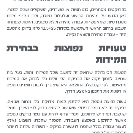
בפרויקטים מסחריים, כמו חנויות או משרדים, השיקולים שונים לגמרי.
כאן הדגש על מהירות הביצוע ועלעלות נמוכה, ולכן נעדיף מידות
סטנדרטיות שמאפשרות עבודה מהירה וללא סיבוכים. החנות שפתחה
השבוע ברחוב הראשי השתמשה במידות 25×12.5 ס"מ בדיוק מהטעם
הזה – עבודה מהירה ותוצאה נקייה.
טעויות נפוצות בבחירת
המידות
הטעות הכי גדולה שרואים זה לחשוב שכל המידות זהות. בעל בית
שרוצה לחסוך יקנה את הבריקים הכי זולים בלי לבדוק אם המידות
מתאימות לפרויקט שלו. התוצאה היא שיצטרך לקנות חומרים נוספים
או לשנות את התכנון באמצע הדרך.
טעות נפוצה נוספת היא להזמין כמות מדויקת בלי מרווח שגיאה.
בריקים זה לא חומר דיגיטלי שאפשר להזמין בדיוק לפי הצורך. תמיד
יש שבר, תמיד יש חיתוכים, ותמיד עדיף להיות עם כמה בריקים נוספים
מאשר להיתקע באמצע העבודה. המסגר שהכרנו השבוע נאלץ
לעצור עבודה בגלל שחסרו לו עשרה בריקים – השהייה עלתה לו יותר
מהחיסכון על החומר.