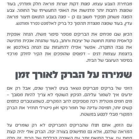
מבחירת הצבע עצמו. פוגות דקות יוצרות מראה חלק ומודרני, בעוד
שפוגות רחבות יותר מדגישות את האופי התעשייתי של החומר. צבע
הפוגה משחק תפקיד חשוב גם כן – פוגה בצבע התואם תיצור מראה
עדין, בעוד שפוגה מנוגדת תהפוך כל בריק לאלמנט נפרד ומודגש.
הכיוון שבו מניחים את הבריקים מספר סיפור משלו. הנחה אופקית
קלאסית נותנת תחושה של יציבות ורוחב, בעוד שהנחה אנכית מדגישה
את גובה התקרה. אפשר אפילו להתעזות עם הנחה באלכסון או
בדוגמת עצמות דגים – דפוסים שהופכים את הקיר לחלק מרכזי
בסיפור העיצובי של הבית.
שמירה על הברק לאורך זמן
היופי של בריקים מבריקים נשאר בעינו לאורך שנים, אבל רק אם
יודעים איך לשמור עליהם. הניקיון השוטף לא צריך להיות מסובך –
מים חמים ומטלית רכה מספיקים לרוב המקרים. כשמצטברים כתמים
קשים יותר, תמיסה עדינה של חומר ניקוי pH נייטרלי תחזיר את הברק
המקורי מבלי לפגוע במשטח.
עם הזמן, אתם תגלו שהבריקים המבריקים לא רק שומרים על
המראה שלהם, אלא גם מתיישנים בצורה יפה. הברק אולי יהיה קצת
פחות עז, אבל התואם יותר עם האווירה הכללית של הבית. זה חלק