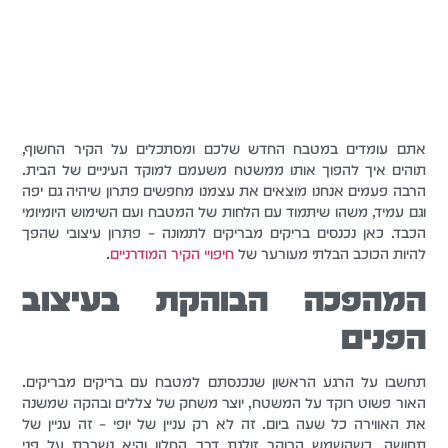
אתם עומדים במטבח החדש שלכם ומסתכלים על הקיר החשוף,
תוהים איך להפוך אותו ממשטח משעמם למוקד העיניים של הבית.
הרבה פעמים אנחנו מוצאים את עצמנו מחפשים פתרון שיהיה גם יפה
וגם עמיד, משהו שיתמוד עם הלחות של המטבח ועם השימוש היומיומי
הכבד. כאן נכנסים בריקים מבריקים לתמונה – פתרון עיצובי שהפך
להיות הכוכב הבלתי מעורער של
חיפויי הקיר המודרניים
.
המהפכה הבוהקת בעיצוב
הפנים
תחשבו על הרגע הראשון שנכנסתם למטבח עם בריקים מבריקים.
האור פשוט רוקד על המשטח, יוצר משחק של צללים ובהקה שמשנה
את האווירה כל שעה ביום. זה לא רק עניין של יופי – זה עניין של
תחושה. כשהשמש הבוקר זולגת דרך החלון והיא נשברת על פני