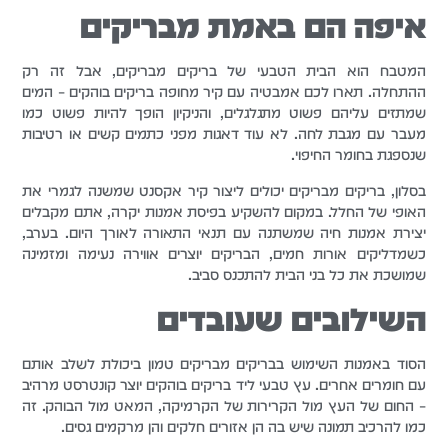
איפה הם באמת מבריקים
המטבח הוא הבית הטבעי של בריקים מבריקים, אבל זה רק
ההתחלה. תארו לכם אמבטיה עם קיר מחופה בריקים בוהקים – המים
שמתזים עליהם פשוט מתגלגלים, והניקיון הופך להיות פשוט כמו
מעבר עם מגבת לחה. לא עוד דאגות מפני כתמים קשים או רטיבות
שנספגת בחומר החיפוי.
בסלון, בריקים מבריקים יכולים ליצור קיר אקסנט שמשנה לגמרי את
האופי של החלל. במקום להשקיע בפיסת אמנות יקרה, אתם מקבלים
יצירת אמנות חיה שמשתנה עם תנאי התאורה לאורך היום. בערב,
כשמדליקים אורות חמים, הבריקים יוצרים אווירה נעימה ומזמינה
שמושכת את כל בני הבית להתכנס סביב.
השילובים שעובדים
הסוד באמנות השימוש בבריקים מבריקים טמון ביכולת לשלב אותם
עם חומרים אחרים. עץ טבעי ליד בריקים בוהקים יוצר קונטרסט מרהיב
– החום של העץ מול הקרירות של הקרמיקה, המאט מול הבוהק. זה
כמו להרכיב תמונה שיש בה הן אזורים חלקים והן מרקמים גסים.