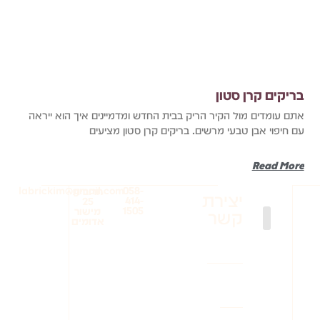
בריקים קרן סטון
אתם עומדים מול הקיר הריק בבית החדש ומדמיינים איך הוא ייראה
עם חיפוי אבן טבעי מרשים. בריקים קרן סטון מציעים
Read More
labrickim@gmail.com
058-
חרובית
יצירת
414-
25
1505
מישור
קשר
אדומים
בריקים לסלון
בריקים עודפים
בריקים למטבח
בריקים להדבקה