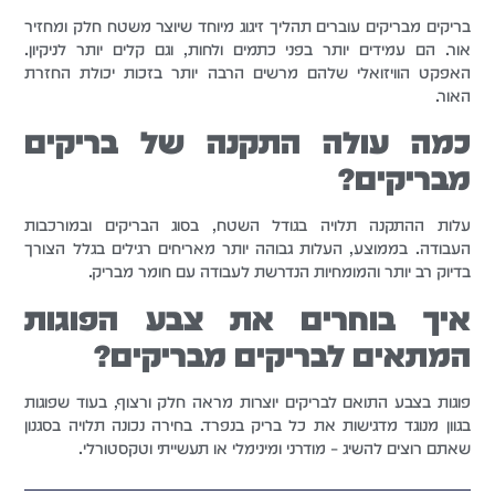
בריקים מבריקים עוברים תהליך זיגוג מיוחד שיוצר משטח חלק ומחזיר
אור. הם עמידים יותר בפני כתמים ולחות, וגם קלים יותר לניקיון.
האפקט הוויזואלי שלהם מרשים הרבה יותר בזכות יכולת החזרת
האור.
כמה עולה התקנה של בריקים
מבריקים?
עלות ההתקנה תלויה בגודל השטח, בסוג הבריקים ובמורכבות
העבודה. בממוצע, העלות גבוהה יותר מאריחים רגילים בגלל הצורך
בדיוק רב יותר והמומחיות הנדרשת לעבודה עם חומר מבריק.
איך בוחרים את צבע הפוגות
המתאים לבריקים מבריקים?
פוגות בצבע התואם לבריקים יוצרות מראה חלק ורצוף, בעוד שפוגות
בגוון מנוגד מדגישות את כל בריק בנפרד. בחירה נכונה תלויה בסגנון
שאתם רוצים להשיג – מודרני ומינימלי או תעשייתי וטקסטורלי.