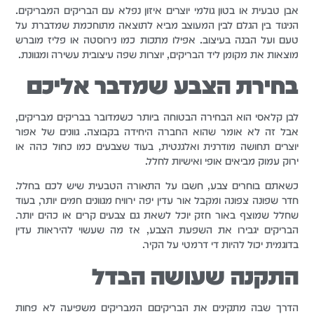
אבן טבעית או בטון גולמי יוצרים איזון נפלא עם הבריקים המבריקים.
הניגוד בין הגלם לבין המעוצב מביא לתוצאה מתוחכמת שמדברת על
טעם ועל הבנה בעיצוב. אפילו מתכות כמו נירוסטה או פליז מוברש
מוצאות את מקומן ליד הבריקים, יוצרות שפה עיצובית עשירה ומגוונת.
בחירת הצבע שמדבר אליכם
לבן קלאסי הוא הבחירה הבטוחה ביותר כשמדובר בבריקים מבריקים,
אבל זה לא אומר שהוא החברה היחידה בקבוצה. גוונים של אפור
יוצרים תחושה מודרנית ואלגנטית, בעוד שצבעים כמו כחול כהה או
ירוק עמוק מביאים אופי ואישיות לחלל.
כשאתם בוחרים צבע, חשבו על התאורה הטבעית שיש לכם בחלל.
חדר שפונה צפונה ומקבל אור עדין יפה ירוויח מגוונים חמים יותר, בעוד
שחלל שמוצף באור חזק יוכל לשאת גם צבעים קרים או כהים יותר.
הבריקים יגבירו את השפעת הצבע, אז מה שעשוי להיראות עדין
בדוגמית יכול להיות די דרמטי על הקיר.
התקנה שעושה הבדל
הדרך שבה מתקינים את הבריקיםם המבריקים משפיעה לא פחות