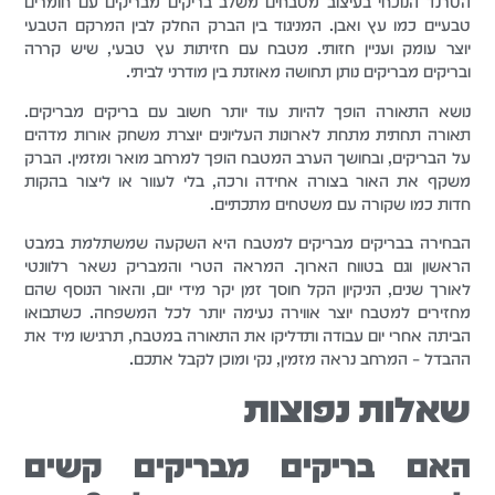
הטרנד הנוכחי בעיצוב מטבחים משלב בריקים מבריקים עם חומרים
טבעיים כמו עץ ואבן. המניגוד בין הברק החלק לבין המרקם הטבעי
יוצר עומק ועניין חזותי. מטבח עם חזיתות עץ טבעי, שיש קררה
ובריקים מבריקים נותן תחושה מאוזנת בין מודרני לביתי.
נושא התאורה הופך להיות עוד יותר חשוב עם בריקים מבריקים.
תאורה תחתית מתחת לארונות העליונים יוצרת משחק אורות מדהים
על הבריקים, ובחושך הערב המטבח הופך למרחב מואר ומזמין. הברק
משקף את האור בצורה אחידה ורכה, בלי לעוור או ליצור בהקות
חדות כמו שקורה עם משטחים מתכתיים.
הבחירה בבריקים מבריקים למטבח היא השקעה שמשתלמת במבט
הראשון וגם בטווח הארוך. המראה הטרי והמבריק נשאר רלוונטי
לאורך שנים, הניקיון הקל חוסך זמן יקר מידי יום, והאור הנוסף שהם
מחזירים למטבח יוצר אווירה נעימה יותר לכל המשפחה. כשתבואו
הביתה אחרי יום עבודה ותדליקו את התאורה במטבח, תרגישו מיד את
ההבדל – המרחב נראה מזמין, נקי ומוכן לקבל אתכם.
שאלות נפוצות
האם בריקים מבריקים קשים