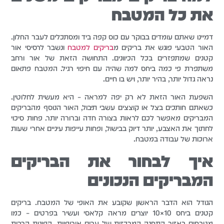
את כל המטבח
דמיינו שאתם עומדים בבוקר עם כוס קפה ביד ומסתכלים לעבר החלון.
האור הטבעי פוגש את בריקים מ
בריקים למטבח
ונשבר לרסיסי אור
קטנים שמתפזרים בכל הכיוונים. התחושה הזאת של אור ורחב
משתפרת פי כמה ביחס למה שהיה עם חיפוי רגיל. המטבח פתאום
נראה גדול יותר, בהיר יותר, ויש בו חיים.
השפעת האור הזאת לא רק יפה למראה – היא מעשית לחלוטין.
כשאתם חותכים בצל או קוצצים עשבי תיבול, האור הנוסף מהבריקים
המבריקים מאפשר לכם לראות בצורה חדה וברורה יותר. פחות סיכוי
לחתוך את האצבע, יותר דיוק בבישול, ופחות עייפות עיניים אחרי שעות
ארוכות של עבודה במטבח.
איך לבחור את הבריקים
המבריקים הנכונים
הגודל הוא הדבר הראשון שקובע את האופי של המטבח. בריקים
קטנים ביחס 10×10 יוצרים מראה קלאסי ועשיר בפרטים – כמו
מטבחים באזור התחנה המרכזית של ערים אירופיות. הפוגות הרבות