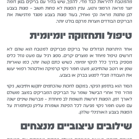
מהמטבח להיראות כבד מדי. להפך, שיש בהיר עם בריקים בגוון דומה
יוצר מראה הרמוני ורגוע. עניין הפוגות לא פחות חשוב – פוגות בצבע
לבן נותנות מראה נקי ואחיד, בעוד פוגות בצבע מנוגד מדגישות את
הבריקים הבודדים ויוצרות מרקם בולט יותר.
טיפול ותחזוקה יומיומית
אחד היתרונות הגדולים של בריקים מבריקים למטבח הוא שהם לא
דורשים טיפול מיוחד או מוצרים יקרים. ספוג רגיל עם מעט נוזל כלים
מספיק בדרך כלל לניקוי יומיומי. כשיש כתם קשה יותר, כמו שאריות
שמן או רוטב שהתייבש, מעט חומר ניקוי קרמיקה ואלכוהול רפואי יעשו
את העבודה מבלי לפגוע בברק או בצבע.
הסוד הוא בתזמון הניקוי. במקום לחכות שהכתמים יתקשו ויתייבשו, ניקוי
מהיר מיד אחרי הבישול שומר על הבריקים המבריקים במצב מושלם
לאורך זמן. הפוגות דורשות תשומת לב מיוחדת – מברשת שיניים ישנה
עם מעט חומר ניקוי מגיעה לכל הפינות ושומרת עליהן נקיותמרת על
הפוגות בצבע האורגינלי שלהן.
שילובים עיצוביים מנצחים