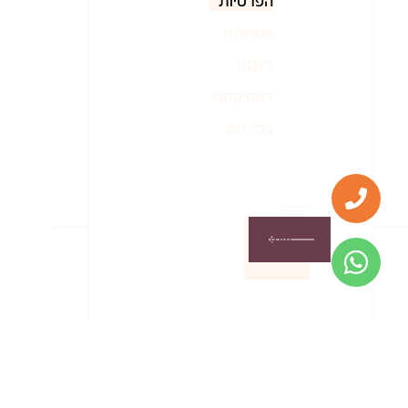
הפרטיות
ומודע/ת
לזכות
למחיקתם
בכל עת.
אשמח
שתחזרו
אלי