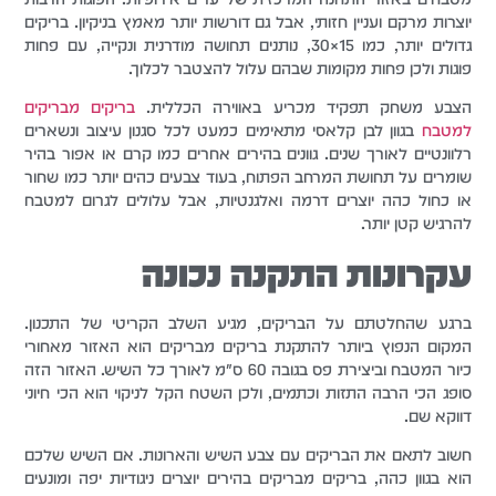
יוצרות מרקם ועניין חזותי, אבל גם דורשות יותר מאמץ בניקיון. בריקים
גדולים יותר, כמו 15×30, נותנים תחושה מודרנית ונקייה, עם פחות
פוגות ולכן פחות מקומות שבהם עלול להצטבר לכלוך.
הצבע משחק תפקיד מכריע באווירה הכללית.
בריקים מבריקים
למטבח
בגוון לבן קלאסי מתאימים כמעט לכל סגנון עיצוב ונשארים
רלוונטיים לאורך שנים. גוונים בהירים אחרים כמו קרם או אפור בהיר
שומרים על תחושת המרחב הפתוח, בעוד צבעים כהים יותר כמו שחור
או כחול כהה יוצרים דרמה ואלגנטיות, אבל עלולים לגרום למטבח
להרגיש קטן יותר.
עקרונות התקנה נכונה
ברגע שהחלטתם על הבריקים, מגיע השלב הקריטי של התכנון.
המקום הנפוץ ביותר להתקנת בריקים מבריקים הוא האזור מאחורי
כיור המטבח וביצירת פס בגובה 60 ס"מ לאורך כל השיש. האזור הזה
סופג הכי הרבה התזות וכתמים, ולכן השטח הקל לניקוי הוא הכי חיוני
דווקא שם.
חשוב לתאם את הבריקים עם צבע השיש והארונות. אם השיש שלכם
הוא בגוון כהה, בריקים מבריקים בהירים יוצרים ניגודיות יפה ומונעים