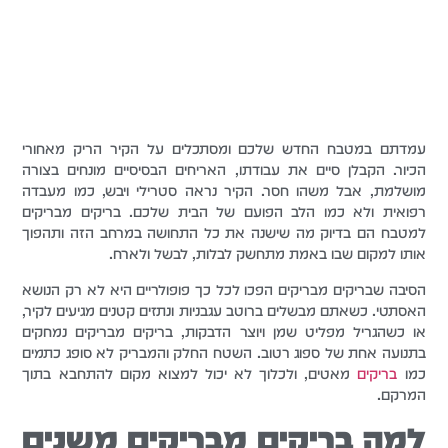
עמדתם במטבח החדש שלכם ומסתכלים על הקיר הריק מאחורי
הכיור. הקבלן סיים את עבודתו, האריחים הבסיסיים מונחים בצורה
מושלמת, אבל משהו חסר. הקיר נראה סטרילי ויבש, כמו מעבדה
רפואית ולא כמו הלב הפועם של הבית שלכם. בריקים מבריקים
למטבח הם בדיוק מה שישנה את כל התחושה במרחב הזה ותהפוך
אותו למקום שבו באמת מתחשק לבלות, לבשל ולארח.
הסיבה שבריקים מבריקים הפכו לכל כך פופולריים היא לא רק הנושא
האסתטי. כשאתם מבשלים ברוטב עגבניות ונתזים קטנים מגיעים לקיר,
או כשהגריל מפליט שמן ויוצר הדבקות, בריקים מבריקים נמחקים
בתנועה אחת של ספוג רטוב. השטח החלק והמבריק לא סופג כתמים
כמו
בריקים
מאטים, ולכלוך לא יכול למצוא מקום להתחבא בתוך
המרקם.
למה בריקים מבריקים משנים