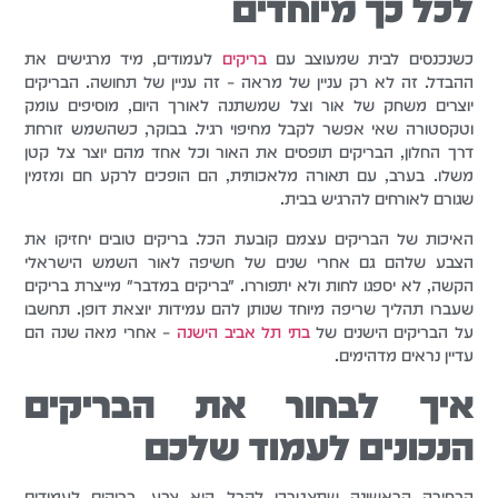
לכל כך מיוחדים
כשנכנסים לבית שמעוצב עם
בריקים
לעמודים, מיד מרגישים את
ההבדל. זה לא רק עניין של מראה – זה עניין של תחושה. הבריקים
יוצרים משחק של אור וצל שמשתנה לאורך היום, מוסיפים עומק
וטקסטורה שאי אפשר לקבל מחיפוי רגיל. בבוקר, כשהשמש זורחת
דרך החלון, הבריקים תופסים את האור וכל אחד מהם יוצר צל קטן
משלו. בערב, עם תאורה מלאכותית, הם הופכים לרקע חם ומזמין
שגורם לאורחים להרגיש בבית.
האיכות של הבריקים עצמם קובעת הכל. בריקים טובים יחזיקו את
הצבע שלהם גם אחרי שנים של חשיפה לאור השמש הישראלי
הקשה, לא יספגו לחות ולא יתפוררו. "בריקים במדבר" מייצרת בריקים
שעברו תהליך שריפה מיוחד שנותן להם עמידות יוצאת דופן. תחשבו
על הבריקים הישנים של
בתי תל אביב הישנה
– אחרי מאה שנה הם
עדיין נראים מדהימים.
איך לבחור את הבריקים
הנכונים לעמוד שלכם
הבחירה הראשונה שתצטרכו לקבל היא צבע. בריקים לעמודים