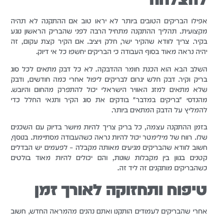
אפילו הבריקים הטובים ביותר לא יראו טוב אם ההתקנה לא תהיה
מקצועית. תהליך ההתקנה מתחיל הרבה לפני שהבריק הראשון נוגע
בקיר. צריך לוודא שהקיר ישר, חלק ויציב. אם הקיר קצת עקום, זה
יהיה נראה מאוד בסוף העבודה כי הבריקים יחשפו כל אי דיוק.
השלב הבא הוא הכנת חומר ההדבקה. לא כל דבק מתאים לכל סוג
בריק וקיר. דבק חלש יגרום לבריקים ליפול אחרי כמה חודשים, ודבק
שלא מתאים למזג האוויר הישראלי יכול להתפרק מהחום והיובש.
מהנדסי "בריקים במדבר" בודקים את סוג הקיר ותנאי החלל כדי
להמליץ על הדבק המתאים ביותר.
בזמן ההתקנה עצמה, כל בריק צריך להיות מיושר בדיוק עם השכנים
שלו. רווח של מילימטר יכול להיות נראה כשהעבודה מסתיימת. בנוסף,
חשוב לוודא שהבריקים מגיעים מאותה מקבלה – לפעמים יש הבדלים
קטנים בגוון בין מקבלות שונות, והם יכולים להיות מאוד בולטים
כשהבריקים מותקנים זה ליד זה.
טיפוח ותחזוקה לאורך זמן
אחרי שהבריקים לעמודים הותקנו ואתם נהנים מהמראה החדש, חשוב