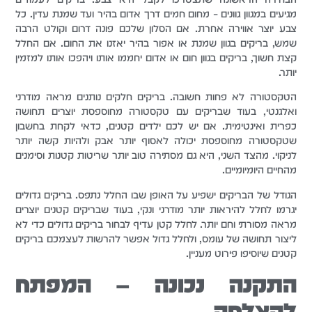
מגיעים במגוון גוונים – מחום חמים דרך אדום בהיר ועד שמנת עדין. כל
צבע יוצר אווירה אחרת. אם הסלון שלכם פונה דרום וקולט הרבה
שמש, בריקים בגוון שמנת או אפור בהיר יאזנו את החום. אם החלל
קצת חשוך, בריקים בגוון חום או אדום יחממו אותו ויהפכו אותו למזמין
יותר.
הטקסטורה לא פחות חשובה. בריקים חלקים נותנים מראה מודרני
ואלגנטי, בעוד שבריקים עם טקסטורה מחוספסת יוצרים תחושה
כפרית ואינטימית. אם יש לכם ילדים קטנים, כדאי לקחת בחשבון
שטקסטורה מחוספסת יכולה לאסוף יותר אבק ולהיות קשה יותר
לניקוי. מהצד השני, היא גם מסתירה טוב יותר שריטות קטנות וסימנים
מהחיים היומיומיים.
הגודל של הבריקים ישפיע על האופן שבו החלל נתפס. בריקים גדולים
יגרמו לחלל להיראות יותר מודרני ונקי, בעוד שבריקים קטנים יוצרים
מראה מסורתי וחם יותר. לחלל קטן עדיף לבחור בריקים גדולים כדי לא
ליצור תחושה של עומס, ולחלל גדול אפשר להרשות לעצמכם בריקים
קטנים שיוסיפו פירוט מעניין.
התקנה נכונה – המפתח
להצלחה