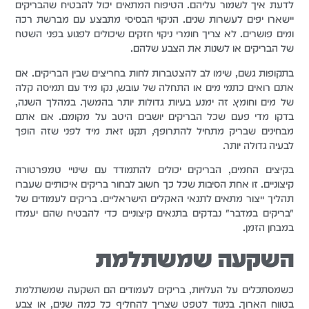
לדעת איך לשמור עליהם. הטיפוח המתאים יכול להבטיח שהבריקים
יישארו יפים לעשרות שנים. הניקוי הבסיסי מתבצע עם מברשת רכה
ומים פושרים. לא צריך חומרי ניקוי חזקים שיכולים לפגוע בפני השטח
של הבריקים או לשנות את הצבע שלהם.
בתקופות גשם, שימו לב להצטברות לחות בחריצים שבין הבריקים. אם
אתם רואים כתמי מים או התחלה של עובש, נקו מיד עם תמיסה קלה
של מים וחומץ. זה ימנע בעיות גדולות יותר בהמשך. במהלך השנה,
בדקו מדי פעם שכל הבריקים יושבים היטב על מקומם. אם אתם
מבחינים שבריק מתחיל להתרופף, תקנו זאת מיד לפני שזה הופך
לבעיה גדולה יותר.
בקיצים החמים, הבריקים יכולים להתמודד עם שינויי טמפרטורה
קיצוניים. זו אחת הסיבות שכל כך חשוב לבחור בריקים איכותיים שעברו
תהליך ייצור מתאים לתנאי האקלים הישראליים. בריקים לעמודים של
"בריקים במדבר" נבדקים בתנאים קיצוניים כדי להבטיח שהם יעמדו
במבחן הזמן.
השקעה שמשתלמת
כשמסתכלים על העלויות, בריקים לעמודים הם השקעה שמשתלמת
בטווח הארוך. בניגוד לטפט שצריך להחליף כל כמה שנים, או צבע