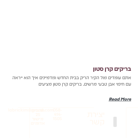
בריקים קרן סטון
אתם עומדים מול הקיר הריק בבית החדש ומדמיינים איך הוא ייראה
עם חיפוי אבן טבעי מרשים. בריקים קרן סטון מציעים
Read More
labrickim@gmail.com
058-
חרובית
יצירת
414-
25
1505
מישור
קשר
אדומים
בריקים לסלון
בריקים עודפים
בריקים למטבח
בריקים להדבקה