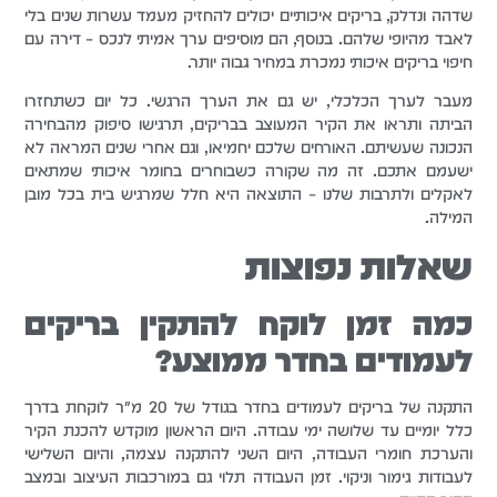
שדהה ונדלק, בריקים איכותיים יכולים להחזיק מעמד עשרות שנים בלי
לאבד מהיופי שלהם. בנוסף, הם מוסיפים ערך אמיתי לנכס – דירה עם
חיפוי בריקים איכותי נמכרת במחיר גבוה יותר.
מעבר לערך הכלכלי, יש גם את הערך הרגשי. כל יום כשתחזרו
הביתה ותראו את הקיר המעוצב בבריקים, תרגישו סיפוק מהבחירה
הנכונה שעשיתם. האורחים שלכם יחמיאו, וגם אחרי שנים המראה לא
ישעמם אתכם. זה מה שקורה כשבוחרים בחומר איכותי שמתאים
לאקלים ולתרבות שלנו – התוצאה היא חלל שמרגיש בית בכל מובן
המילה.
שאלות נפוצות
כמה זמן לוקח להתקין בריקים
לעמודים בחדר ממוצע?
התקנה של בריקים לעמודים בחדר בגודל של 20 מ"ר לוקחת בדרך
כלל יומיים עד שלושה ימי עבודה. היום הראשון מוקדש להכנת הקיר
והערכת חומרי העבודה, היום השני להתקנה עצמה, והיום השלישי
לעבודות גימור וניקוי. זמן העבודה תלוי גם במורכבות העיצוב ובמצב