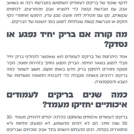
לניקוי שוטף של בריקים לעמודים השתמשו במברשת רכה או בשואב
אבק עם מברשת קטנה כדי להוציא אבק מהחריצים. לכתמים
עקשניים, נקו עם מטלית לחה ומעט סבון עדין. הימנעו מחומרי ניקוי
חזקים או מברשות קשות שעלולות לפגוע בפני השטח של הבריקים.
מה קורה אם בריק יחיד נפגע או
נסדק?
אחד היתרונות של בריקים לעמודים הוא שאפשר להחליף בריק יחיד
מבלי לפגוע בשאר החיפוי. הבריק הפגוע נחתך בזהירות ומוסר, הקיר
מנוקה וחוזרים להתקין בריק חדש באותו מקום. חשוב לשמור כמה
בריקים רזרביים מאותה מקבלה כדי להבטיח התאמה מושלמת של
הצבע והטקסטורה.
כמה שנים בריקים לעמודים
איכותיים יחזיקו מעמד?
בריקים לעמודים איכותיים שהותקנו כהלכה יכולים להחזיק מעמד 30-
50 שנה ויותר. הם לא דוהים מהשמש, לא נפגעים מלחות ולא
מתפוררים בקלות. רבים מהבתים הישנים בתל אביב מוכיחים שבריקים