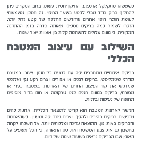
כשמשהו מתקלקל או נפגע, התיקון יחסית פשוט. ברוב המקרים ניתן
להחליף בריק בודד מבלי לפגוע בשאר החיפוי. זה חסכון משמעותי
לעומת חומרי חיפוי אחרים שדורשים החלפה של קטע גדול יותר.
הזכרו לשמור כמה בריקים נוספים מאותה סדרה בזמן ההתקנה
המקורית, כי גוונים עלולים להשתנות קלות בין אצווות ייצור שונות.
השילוב עם עיצוב המטבח
הכללי
בריקים איכותיים מתחברים יפה עם כמעט כל סגנון עיצוב. במטבח
מודרני מינימליסטי, בריקים לבנים או אפורים יוצרים רקע נקי ואלגנטי
שמדגיש את קווי העיצוב החדים של הארונות. במטבח כפרי או
מסורתי, בריקים בגוונים חמים כמו טרקוטה או חום בהיר מוסיפים
תחושה של נעימות וביתיות.
הקשר לארונות המטבח הוא קריטי לתוצאה הכללית. ארונות כהים
מדגישים בריקים בהירים ולהפך, יוצרים ניגוד יפה ומעניין. כשהארונות
והבריקים באותו גוון, התוצאה עדינה ומלכותית יותר. אל תשכחו לקחת
בחשבון גם את צבע המשטח ואת סוג התאורה, כי הכל משפיע על
האופן שבו הבריקים נראים בשעות שונות של היום.