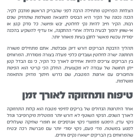
הצלחת הפרויקט מתחילה הרבה לפני שהבריק הראשון מודבק לקיר.
הכנה נכונה של הקיר היא הבסיס לתוצאה מושלמת שתחזיק שנים
רבות. הקיר חייב להיות נקי לחלוטין, יבש ומיושר. כל סדק קטן או
אי-שוויון יהפוך לבעיה גדולה אחרי ההתקנה, אז עדיף להשקיע בהכנה
יסודית עכשיו מאשר לתקן בעיות מאוחר יותר.
תהליך הדבקת הבריקים דורש דיוק וסבלנות. אתם מתחילים משורה
תחתונה ישרה לחלוטין ועובדים כלפי מעלה בצורה מסודרת. המרווחים
בין הבריקים צריכים להיות אחידים לאורך כל הקיר, כי גם הבדל קטן
ייתן תחושה של עבודה לא מקצועית. החלק הכי קריטי הוא הפינות
והחיבורים עם ארונות המטבח, שם נדרש חיתוך מדויק והתאמה
מושלמת.
טיפוח ותחזוקה לאורך זמן
אחד היתרונות הגדולים של בריקים לחיפוי מטבח הוא קלות התחזוקה
לאורך השנים. הניקוי השוטף לא דורש יותר ממטלית מיקרופייבר ונוזל
ניקוי עדין. הימנעו ממוצרי ניקוי אגרסיביים או חומרי שחיקה שעלולים
לפגוע במשטח. מדי פעם, ניקוי יסודי יותר עם מברשת רכה יבטיח
שהמרווחים בין הבריקים יישארו נקיים וחדים.