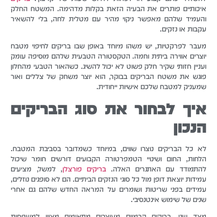
איכותיים פותרים את הבעיה הזאת בקלות מדהימה. המשטח החלק
והעמיד שלהם מאפשר ניקוי מהיר עם מטלית לחה, בלי להשאיר
עקבות או נזקים.
מעבר לפרקטיות, יש משהו מיוחד באופן שבו בריקים לחיפוי מטבח
יוצרים אווירה ביתית וחמה. הטקסטורה הטבעית שלהם מוסיפה עומק
ועניין חזותי שקיר חלק פשוט לא יכול להשיג. כשהאור הטבעי מהחלון
פוגש את משטח הבריקים בבוקר, הוא יוצר משחק של צללים ואור
שמעניק למטבח שלכם אישיות ייחודית.
איך לבחור את סוג הבריקים
הנכון
לא כל הבריקים נוצרו שווים, במיוחד כשמדובר בסביבת המטבח.
הלחות, החום ושינויי הטמפרטורה הקבועים דורשים חומר שיכול
להתמודד עם האתגרים האלה.
בריקים פורצלן
, למשל, מציעים
עמידות יוצאת דופן מול כל סוגי הנזקים הביתיים. הם לא סופגים נוזלים,
עמידים בפני שריטות ושומרים על המראה החדש שלהם גם אחרי
שנים של שימוש אינטנסיבי.
מצד שני, בריקים קרמיים מעוצבים מתאימים מצוין למשפחות