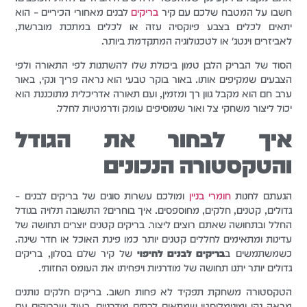
חשבו על המטבח שלכם עם קיר
בריקים
לבנים מאחורי הכיריים – הוא
יתאים לכלים בצבע פיוקסיה עזה או לכלים במתכת מוברשת,
לאביזרים וינטג' או לטכנולוגיה המתקדמת ביותר.
הסוד של הבריק הלבן טמון ביכולת שלו להשתנות לפי התאורה ולפי
הצבעים שמקיפים אותו. באור בוקר טבעי הוא נראה פריך ונקי, באור
ערב חם הוא מקבל גוון רך ומזמין, ועם תאורה אדריכלית מתוכננת הוא
יכול ליצור משחקי צל ואור שמוסיפים עומק ודרמטיות לחלל.
איך לבחור את הגודל
והטקסטורה הנכונים
הגעתם לחנות
חומרי בניין
ומולכם עשרות סוגים של בריקים לבנים –
גדולים, קטנים, חלקים, מחוספסים. איך בוחרים? התשובה תלויה בגודל
החלל ובתחושה שאתם רוצים ליצור. בריקים קטנים יוצרים תחושה של
עדינות ומתאימים לחללים קטנים יותר כמו פינת האוכל או חדר שינה.
כשמשתמשים ב
בריקים לבנים לחיפוי
של קיר שלם בסלון, בריקים
גדולים יותר יתנו תחושה של מודרניות ויפחיתו את העומס החזותי.
הטקסטורה משחקת תפקיד לא פחות חשוב. בריקים חלקים נותנים
מראה נקי ומינימליסטי שמתאים לבתים מודרניים, בעוד שבריקים עם