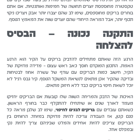
טקסטורה מחוספסת יוצרים תחושה של חמימות ואותנטיות. אם אתם
בוחרים בריקים מחוספסים, שימו לב שהם יצברו יותר אבק ויצריכו ניקוי
תכוף יותר, אבל המראה הייחודי שהם יוצרים שווה את המאמץ הנוסף.
התקנה נכונה – הבסיס
להצלחה
הרגע הזה שאתם מתחילים להדביק בריקים על הקיר הוא הרגע
האמת. התכנון המוקדם חוסך כאב ראש עצום – מדידה מדויקת של
הקיר, חישוב כמות הבריקים עם עודף של עשרה אחוז לבטיחות
ובדיקה שהקיר אכן מתאים לנשיאת המשקל הנוסף. קיר גבס רגיל לא
יוכל לשאת חיפוי בריקים כבד ללא חיזוק מתאים.
האיכות של הדבק והמריחה השווה שלו קובעות אם הבריקים יחזיקו
מעמד לאורך שנים או שיתחילו להתקלף כבר בחורף הראשון.
כשאתם עובדים עם
בריקים לבנים לחיפוי
, שימו לב שלבן מראה כל
פגם קטן, אז העבודה צריכה להיות מדויקת במיוחד. הרווחים בין
הבריקים צריכים להיות אחידים והמלט שביניהם צריך להיות נקי
ובמפלס אחד.