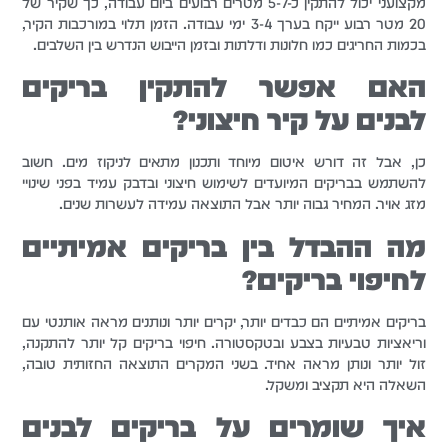
מקצועני יכול להתקין כ-5-7 מטרים רבועים ביום עבודה, כך שקיר של
20 מטר רבוע ייקח בערך 3-4 ימי עבודה. הזמן תלוי במורכבות הקיר,
בכמות החריגים כמו חלונות ודלתות ובזמן הייבוש הנדרש בין השלבים.
האם אפשר להתקין בריקים
לבנים על קיר חיצוני?
כן, אבל זה דורש איטום מיוחד ותכנון מתאים לניקוז מים. חשוב
להשתמש בבריקים המיועדים לשימוש חיצוני ובדבק עמיד בפני שינויי
מזג אויר. המחיר גבוה יותר אבל התוצאה עמידה לעשרות שנים.
מה ההבדל בין בריקים אמיתיים
לחיפוי בריקים?
בריקים אמיתיים הם כבדים יותר, יקרים יותר ונותנים מראה אותנטי עם
וריאציות טבעיות בצבע ובטקסטורה. חיפוי בריקים קל יותר להתקנה,
זול יותר ונותן מראה אחיד. בשני המקרים התוצאה החזותית טובה,
השאלה היא תקציב ומשקל.
איך שומרים על בריקים לבנים