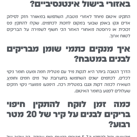
באזורי בישול אינטנסיביים?
התקינו איטום מיוחד לאזורי מטבח, השתמשו במאוורר חזק לסילוק
אדים ונקו באופן שבועי במקום לחכות לכתמים. שקלו להתקין פס
זכוכית או נירוסטה מאחורי האזור הכי חשוף לשמירה על הבריקים
לטווח ארוך.
איך מנקים כתמי שומן מבריקים
לבנים במטבח?
הדרך הטובה ביותר היא לנקות מיד עם מטלית חמה ומעט חומר ניקוי
לכלים. לכתמים ישנים השתמשו בתערובת של מים חמים וחומץ,
השאירו לכמה דקות ונגבו במטלית רכה. הימנעו ממוצרי ניקוי חזקים
שעלולים לפגוע בחומר האיטום.
כמה זמן לוקח להתקין חיפוי
בריקים לבנים על קיר של 20 מטר
רבוע?
מקצועני יכול להתקין כ-5-7 מטרים רבועים ביום עבודה, כך שקיר של