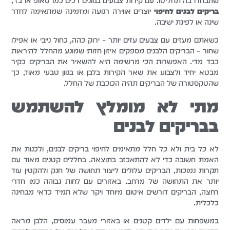
שתבחרו בה תחליטו. עם קירות צבועים בגוונים רכים כמו טאופ או בז',
בריקים לבנים לחיפוי
יוצרים אווירה רגועה ומזמינה שמתאימה לחדר
שינה או לפינת ישיבה.
כשאתם מעזים עם צבעים עזים יותר – ירוק כהה, כחול נייבי או אפילו
שחור – הבריקים הלבנים מספקים איזון חזותי שמונע מהחלל להיראות
כבד מדי. האפשרות הכי מרשימה היא להשאיר את הבריקים כקיר
מבטא יחיד ולצבוע את שאר הקירות בלבן או בגוון טבעי מאוד, כך
שהטקסטורה של הבריקים תהיה הכוכבת של החלל.
מתי לא מומלץ להשתמש
בבריקים לבנים
לא כל בית ולא כל חלל מתאימים לחיפוי בריקים לבנים, ולכנות את
האמת חשובה כדי לא להתאכזב בתוצאה. בחללים קטנים מאוד עם
תקרות נמוכות, הבריקים עלולים ליצור תחושה של חנק ולהקטין עוד
יותר את התחושה של מרחב. באזורים עם לחות גבוהה כמו חדרי
רחצה, הבריקים דורשים איטום מיוחד ויקר שלא תמיד כדאי מבחינה
כלכלית.
במשפחות עם ילדים קטנים או באזורי מעבר עמוסים, הלבן מראה