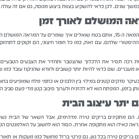
 במשך שנים. לכן כדאי להשקיע בצוות ביצוע מנוסה, גם אם זה עול
ה המושלם לאורך זמן
עכשיו שהבית שלכם נראה כמו טירה מהמאה ה-15, אתם בטח שואלים איך שומרים ע
 ההיסטורי שלהם. עם זאת, כמו כל חומר חיצוני, הם זקוקים לתחזוק
 רכה תסיר את הלכלוך שהצטבר ותחזיר את הצבעים הטבעיים לח
 מעברים. שם כדאי להיות יותר קשובים ולוודא שהניקוז עובד כמו ש
קר סדקים קטנים במילוי בין הלבנים או כתמי מלח שמופיעים בחורף.
 בזמן. המפתח הוא לא להזניח ולערוך סיבוב קטן מדי פעם סביב ה
 יתר עיצוב הבית
. הם מתקינים בריקים טירה מדהימים, אבל השאר של הבית נשא
נראה כאילו הוא מתקופה אחרת. הסוד הוא לחשוב על האלמנטים ה
 בריקים טירה בכל גוון. גם פרטי ברזל מחושל כמו מעקות או תאורה 