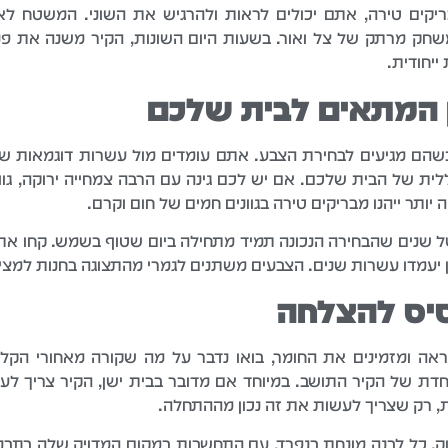
קים טירה, אתם יכולים לראות ולהרגיש את השוני. המשטח לא 
שחק מרתק של צל ואור. בשעות היום השונות, הקיר משנה את פניו
ייחודית.
ן המתאים לבית שלכם
שהם מגיעים לבחירת הצבע. אתם עומדים מול עשרות דוגמאות שו
ת של הבית שלכם. אם יש לכם גינה עם הרבה צמחייה ירוקה, גוונים
ותר ייהנו מבריקים טירה בגוונים חמים של חום וקרם.
ל שנים שהבחירה הנכונה תמיד מתחילה ביום שטוף בשמש. קחו את 
יעמדו עשרות שנים. הצבעים משתנים לגמרי מהתצוגה בחנות למצי
סיס להצלחה
 ומזמינים את החומר, בואו נדבר על מה שקורה מאחורי הקלעי
וחדת של הקיר התושב. במיוחד אם מדובר בבית ישן, הקיר צריך לעב
, רק שצריך לעשות את זה נכון מההתחלה.
ק. כל לבנה מונחת בנפרד, עם התחשבות במקום המדויק שלה בתבני