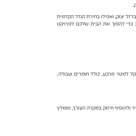
.
זל יצוק, ואפילו בחירת הגדר הקדמית
 כדי להפוך את הבית שלכם לפרויקט
קים טירה תלויה בגודל השטח ובמורכבות העבודה. בממוצע, התקנה מלאה עולה כ-300-450 שקל למטר מרבע, כולל חומרים ועבודה.
ר ולהוסיף חיזוק במקרה הצורך. מומלץ