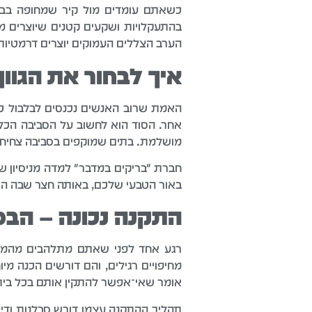
כשאתם עומדים מול קיר שמחופה בברי
בהתעקלויות ושקעים קטנים שיוצרים מ
הערב הצללים העמוקים יוצרים דרמטיות 
איך לבחור את הגוו
האמת שרוב האנשים נכנסים לבלבול כ
אחר. הסוד הוא לחשוב על הסביבה הכללי
מושלמת. בתים שמוקפים בסביבה צחיחה י
חברת "בריקים במדבר" למדה מניסיון ש
באור הטבעי שלכם, באותה חצר שבה הן 
התקנה נכונה – הב
רגע אחד לפני שאתם מתלהבים מהמראה
מחיפויים רגילים, והם דורשים הכנה מי
אומר שאי־אפשר להתקין אותם בכל בית
תהליך ההתקנה עצמו דורש סבלנות ודיו