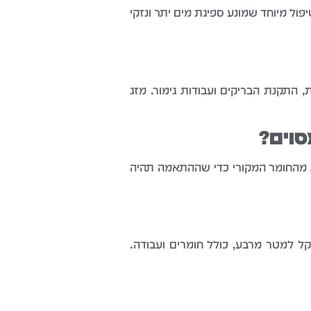
פול מיוחד שמונע ספיגת מים יתר ונזקי
, התקנת הבריקים ועבודות גימור. מזג
סוים?
ות מהחומר המקורי כדי שההתאמה תהיה
קים טירה תלויה בגודל השטח ובמורכבות העבודה. בממוצע, התקנה מלאה עולה כ-300-450 שקל למטר מרבע, כולל חומרים ועבודה.