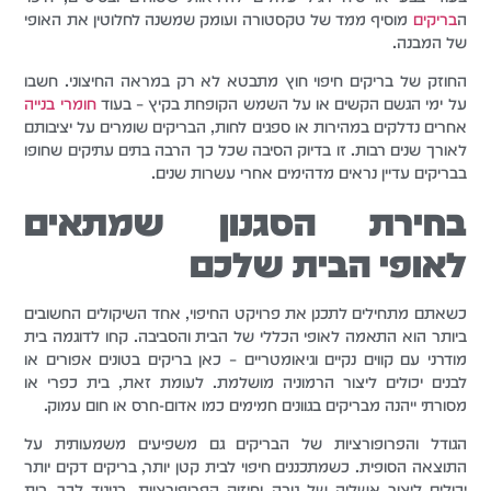
ה
בריקים
מוסיף ממד של טקסטורה ועומק שמשנה לחלוטין את האופי
של המבנה.
החוזק של בריקים חיפוי חוץ מתבטא לא רק במראה החיצוני. חשבו
על ימי הגשם הקשים או על השמש הקופחת בקיץ – בעוד
חומרי בנייה
אחרים נדלקים במהירות או ספגים לחות, הבריקים שומרים על יציבותם
לאורך שנים רבות. זו בדיוק הסיבה שכל כך הרבה בתים עתיקים שחופו
בבריקים עדיין נראים מדהימים אחרי עשרות שנים.
בחירת הסגנון שמתאים
לאופי הבית שלכם
כשאתם מתחילים לתכנן את פרויקט החיפוי, אחד השיקולים החשובים
ביותר הוא התאמה לאופי הכללי של הבית והסביבה. קחו לדוגמה בית
מודרני עם קווים נקיים וגיאומטריים – כאן בריקים בטונים אפורים או
לבנים יכולים ליצור הרמוניה מושלמת. לעומת זאת, בית כפרי או
מסורתי ייהנה מבריקים בגוונים חמימים כמו אדום-חרס או חום עמוק.
הגודל והפרופורציות של הבריקים גם משפיעים משמעותית על
התוצאה הסופית. כשמתכננים חיפוי לבית קטן יותר, בריקים דקים יותר
יכולים ליצור אשליה של גובה וחיזוק הפרופורציות. בניגוד לכך, בית