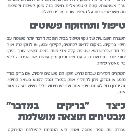
ערך משמעותי. קונים פוטנציאליים רואים בזה סימן לאיכות ולטיפוח,
וזה משפיע ישירות על המחיר שהם מוכנים לשלם.
טיפול ותחזוקה פשוטים
השגרה השבועית של ניקוי וטיפול בבית הופכת הרבה יותר פשוטה עם
חיפוי בריקים. במקום לדאוג לכתמים, לקילוף צבע, או לנזקי מזג אויר,
כל מה שנדרש הוא שטיפה קלה מדי פעם במים. כשיש צורך בניקוי
יסודי יותר, מברשת רכה עם מים וסבון עדין עושים את העבודה ללא
כל מאמץ מיוחד.
המקרים הנדירים שבהם נדרש תיקון הם פשוטים יחסית. אם בריק בודד
נפגע או נסדק, ניתן להחליף אותו בנפרד מבלי לפגוע בשאר החיפוי.
זה יתרון גדול לעומת חיפוי אחר שדורש חידוש כללי כשיש בעיה באזור
אחד.
כיצד "בריקים במדבר"
מבטיחים תוצאה מושלמת
עבודה עם ספק מנוסה ואמין היא המפתח להצלחת הפרויקט.