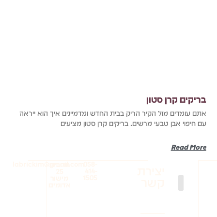
בריקים קרן סטון
אתם עומדים מול הקיר הריק בבית החדש ומדמיינים איך הוא ייראה
עם חיפוי אבן טבעי מרשים. בריקים קרן סטון מציעים
Read More
labrickim@gmail.com
058-
חרובית
יצירת
414-
25
1505
מישור
קשר
אדומים
בריקים לסלון
בריקים עודפים
בריקים למטבח
בריקים להדבקה