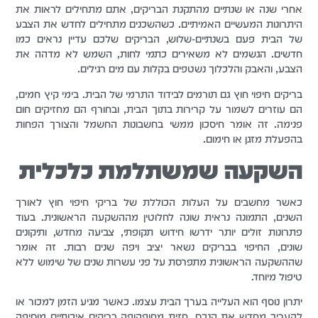
אחרי שנה או שנתיים מהתקנת הבריקים, אתם מתחילים לראות את
היתרונות המעשיים האמיתיים. כשהשכנים מתחילים לחדש את הצבע
של הבית פעם בשנתיים-שלוש, הבריקים שלכם עדיין נראים כמו
חדשים. הגשמים לא משאירים כתמי לחות, השמש לא מדהה את
הצבע, והאבק והלכלוך נשטפים בקלות עם מים רגילים.
בריקים חיפוי חוץ גם תורמים לבידוד התרמי של הבית. בימי קיץ חמים,
הם עוזרים לשמור על קרירות בתוך הבית, ובחורף הם מחזיקים חום
פנימה. זה אומר חיסכון ממשי בחשבונות החשמל והצורך הפחות
בהפעלת מזגן או חימום.
השקעה שמשתלמת כלכלית
כאשר מחשבים על העלות הכוללת של בריקי חיפוי חוץ לאורך
השנים, התמונה נראית שונה לחלוטין מההשקעה הראשונית. בעוד
פתרונות זולים יותר ידרשו חידוש תקופתי, צביעה מחדש, ותיקונים
שונים, החיפוי בבריקים נשאר יציב ויפה שנים רבות. זה אומר
שההשקעה הראשונית מתפרסת על פני עשרות שנים של שימוש ללא
טיפול מיוחד.
יתרון נוסף הוא העלייה בערך הבית עצמו. כאשר מגיע הזמן למכור או
להעריך מחדש את הנכס, חזית מחופהופה בריקים איכותיים מוסיפה