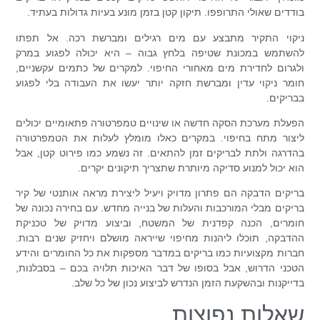
בודדים שאולי התרופפו. תיקון קטן בזמן מונע בעיות גדולות בעתיד.
ניקוי התקיר מתבצע עם מים רגילים ומברשת רכה. אל תפתו
להשתמש במכונת שטיפה בלחץ גבוה – היא יכולה לפגוע במרק
ולגרום לחדירת מים מאחורי החיפוי. למקרים של כתמים עקשניים,
חומר ניקוי עדין ומברשת חזקה יותר יעשו את העבודה בלי לפגוע
בבריקים.
הפעלת מערכת הסקה חדשה או שינויים טמפרטורה פתאומיים יכולים
ליצור מתח בחיפוי. במקרים כאלו מומלץ לעלות את הטמפרטורה
בהדרגה ולתת לבריקים זמן להתאים. זה נשמע כמו פירוט קטן, אבל
הוא יכול למנוע סדיקה מיותרת שתצריך תיקונים יקרים.
בריקים הדבקה הם פתרון מדויק ויעיל ליצירת מראה אותנטי של קיר
בריקים מבלי המורכבות והעלות של בנייה מחדש. עם בחירה נכונה של
חומרים, הכנה קפדנית של המשטח, וביצוע מדויק של טכניקת
ההדבקה, תוכלו ליהנות מחיפוי שייראה מושלם ויחזיק שנים רבות.
חברות מקצועיות כמו בריקים במדבר מספקות את כל החומרים והידע
הטכני הדרוש, אבל בסופו של דבר האיכות תלויה בכם – בסבלנות,
בדייקנות ובהשקעת הזמן הנדרש לביצוע נכון של כל שלב.
שאלות נפוצות