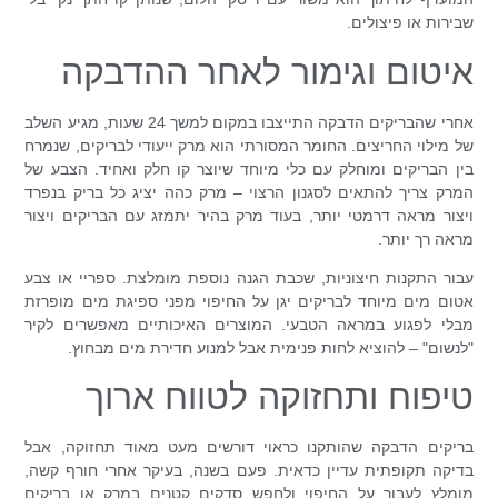
שבירות או פיצולים.
איטום וגימור לאחר ההדבקה
אחרי שהבריקים הדבקה התייצבו במקום למשך 24 שעות, מגיע השלב
של מילוי החריצים. החומר המסורתי הוא מרק ייעודי לבריקים, שנמרח
בין הבריקים ומוחלק עם כלי מיוחד שיוצר קו חלק ואחיד. הצבע של
המרק צריך להתאים לסגנון הרצוי – מרק כהה יציג כל בריק בנפרד
ויצור מראה דרמטי יותר, בעוד מרק בהיר יתמזג עם הבריקים ויצור
מראה רך יותר.
עבור התקנות חיצוניות, שכבת הגנה נוספת מומלצת. ספריי או צבע
אטום מים מיוחד לבריקים יגן על החיפוי מפני ספיגת מים מופרזת
מבלי לפגוע במראה הטבעי. המוצרים האיכותיים מאפשרים לקיר
"לנשום" – להוציא לחות פנימית אבל למנוע חדירת מים מבחוץ.
טיפוח ותחזוקה לטווח ארוך
בריקים הדבקה שהותקנו כראוי דורשים מעט מאוד תחזוקה, אבל
בדיקה תקופתית עדיין כדאית. פעם בשנה, בעיקר אחרי חורף קשה,
מומלץ לעבור על החיפוי ולחפש סדקים קטנים במרק או בריקים