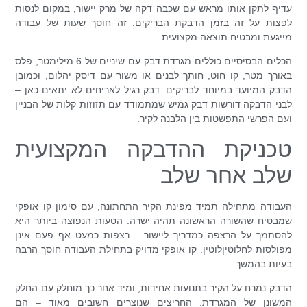
עדיף לתקן אותו מראש עם שכבה דקה של מרק יישור, במקום לנסות
לפצות על זה בזמן הדבקת הבריקים. זה חוסך שעות של עבודה
מייגעת ומבטיח תוצאה מקצועית.
הכלים הבסיסיים כוללים מגרדת דבק עם שיניים של 6 מילימטר, פלס
באורך מטר, קו חוט, חותך לבנים או משור עם דיסק יהלום, וכמובן
הדבק המיועד במיוחד לבריקים. דבק רגיל לאריחים לא יתאים כאן –
לבני הדבקה דורשות דבק גמיש שמתמודד עם תזוזות קלות של הבניין
ועם הפרשי התפשטות בין הלבנה לקיר.
טכניקת ההדבקה המקצועית
שלב אחר שלב
העבודה מתחילה תמיד מפינת הקיר התחתונה, עם סימון קו אופקי
שמבטיח שהשורה הראשונה תהיה ישרה. הטעות הנפוצה ביותר היא
להסתמך על הרצפה כמדריך ליישור – רצפות כמעט אף פעם אינן
מפולסות לחלוטיןלוטין. קו אופקי מדויק בתחילת העבודה חוסך הרבה
בעיות בהמשך.
הדבק נמרח על הקיר בתנועות אחידות, ומיד אחר כך מוחלק עם החלק
המשונן של המגרדת. החריצים שנוצרים חשובים מאוד – הם