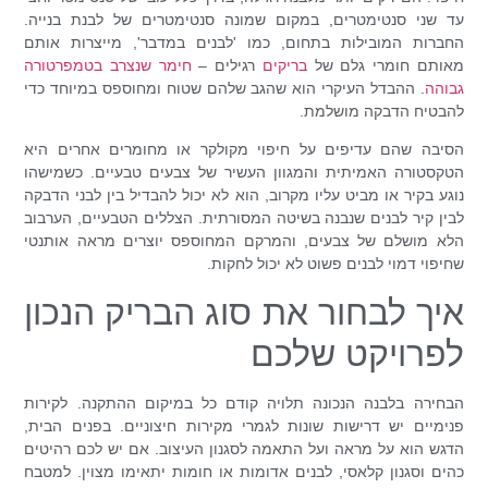
עד שני סנטימטרים, במקום שמונה סנטימטרים של לבנת בנייה.
החברות המובילות בתחום, כמו 'לבנים במדבר', מייצרות אותם
מאותם חומרי גלם של
בריקים
רגילים –
חימר שנצרב בטמפרטורה
גבוהה
. ההבדל העיקרי הוא שהגב שלהם שטוח ומחוספס במיוחד כדי
להבטיח הדבקה מושלמת.
הסיבה שהם עדיפים על חיפוי מקולקר או מחומרים אחרים היא
הטקסטורה האמיתית והמגוון העשיר של צבעים טבעיים. כשמישהו
נוגע בקיר או מביט עליו מקרוב, הוא לא יכול להבדיל בין לבני הדבקה
לבין קיר לבנים שנבנה בשיטה המסורתית. הצללים הטבעיים, הערבוב
הלא מושלם של צבעים, והמרקם המחוספס יוצרים מראה אותנטי
שחיפוי דמוי לבנים פשוט לא יכול לחקות.
איך לבחור את סוג הבריק הנכון
לפרויקט שלכם
הבחירה בלבנה הנכונה תלויה קודם כל במיקום ההתקנה. לקירות
פנימיים יש דרישות שונות לגמרי מקירות חיצוניים. בפנים הבית,
הדגש הוא על מראה ועל התאמה לסגנון העיצוב. אם יש לכם רהיטים
כהים וסגנון קלאסי, לבנים אדומות או חומות יתאימו מצוין. למטבח