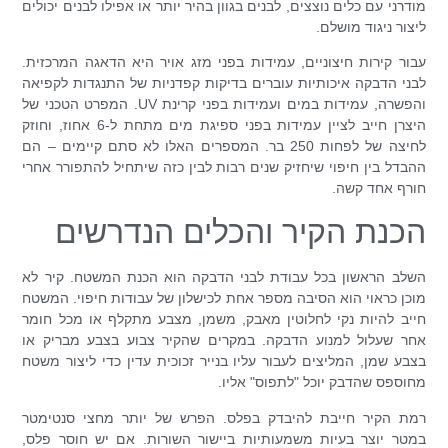
מודרני עם כלים נוצצים, לבנים בגוון בהיר יותר או אפילו לבנים יכולים
ליצור ניגוד מושלם.
עבור קירות חיצוניים, עמידות בפני מזג אויר היא הדאגה המרכזית.
לבני הדבקה איכותיות עוברים בדיקות קפדניות של התנגדות לקפיאה
והפשרה, עמידות במים ועמידות בפני קרינת UV. המפרט הטכני של
היצרן חייב לציין עמידות בפני ספיגת מים מתחת ל-6 אחוז, וחוזק
לחיצה של לפחות 250 בר. המספרים האלו לא סתם קיימים – הם
ההבדל בין חיפוי שיחזיק שנים רבות לבין כזה שיתחיל להתפורר אחרי
חורף אחד קשה.
הכנת הקיר והכלים הנדרשים
השלב הראשון בכל עבודת לבני הדבקה הוא הכנת המשטח. קיר לא
מוכן כראוי הוא הסיבה מספר אחת לכישלון של עבודות חיפוי. המשטח
חייב להיות נקי לחלוטין מאבק, משמן, מצבע מתקלף או מכל חומר
אחר שעלול למנוע הדבקה. במקרים שהקיר צבוע בצבע מבריק או
בצבע שמן, המליצים לעבור עליו בנייר זכוכית עדין כדי ליצור משטח
מחוספס שהדבק יוכל "לתפוס" אליו.
רמת הקיר חייבת להיבדק בפלס. הפרש של יותר מחצי סנטימטר
במטר יוצר בעיות משמעותיות ביישור השורות. אם יש חוסר פלס,