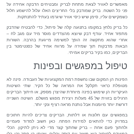
מאפשרים לאוויר לצאת מתחת לבריק ומבטיחים הדבקה אחידה על
פני כל השטח. בריק שמודבק בלי החריצים האלו עלול להישמע חלול
כשמקישים עליו, סימן שיש כיסי אוויר שיגרמו בעתיד להתנתקות.
כל בריק נלחץ במקומו בתנועה קלה של פיתול, כדי להבטיח שהדבק
מתפזר אחיד. עודף דבק שיוצא מהצדדים מוסר מיד עם מגב לח –
אחרי שהוא מתקשה זה הופך למשימה מייגעת בהרבה. השורות
הבאות מדבקות תוך שמירה על מרווח אחיד של כסנטימטר בין
הבריקים, כמו בקיר בריקים אמיתי.
טיפול במפגשים ובפינות
הפינות הן המקום שבו נחשפת רמת המקצועיות של העבודה. פינה לא
מטופלת כראוי תקלקל את המראה של כל הקיר. שתי השיטות
העיקריות הן שימוש בפינה מיוחדת שהיצרן מספק, או חיתוך הבריקים
הרגילים בזווית של 45 מעלות ויצירת מפגש מושלם. השיטה השנייה
דורשת יותר מיומנות אבל נותנת מראה רציף ונקי יותר.
במפגשים עם חלונות או דלתות, הבריקים צריכים להיות חתוכים
במדויק כדי להתאים למידות הפתח. כאן חשוב למדוד פעמיים
ולחתוך פעם אחת – בריק שחתוך קצר מדי לא ניתן לתיקון. הכלי
המועדף לחיתוך הוא משור עם דיסק יהלום, שנותן קו חתך נקי בלי