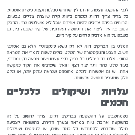
לגבי ההתקנה עצמה, זה תהליך שדורש סבלנות וקצת כישרון אומנותי.
כל בריק צריך להיות ממוקם בזווית קלה שיוצרת צללים טבעיים,
והרווחים ביניהם צריכים להיות אחידים אבל לא מושלמים מדי. הקבלן
הטוב יבין איך ליצור את התחושה האורגנית של קיר שנבנה ביד, גם
כשבפועל הוא מדביק פלחים על קיר קיים.
המלט בין הבריקים הוא לא רק נושא פונקציונלי אלא גם אסתטי
חשוב. הצבע והטקסטורה של המלט יכולים לשנות לגמרי את המראה
הסופי. מלט בהיר יבליט כל בריק בפני עצמו ויצור מראה נקי ומודרני,
בעוד מלט כהה יותר יצור רצף ויזואלי שמדגיש את הקיר כמקשה
אחת. יש גם אפשרות למלט מחוספס שנראה עתיק יותר, או מלט
חלק שמעביר תחושה עכשווית.
עלויות ושיקולים כלכליים
חכמים
כשמחשבים על ההשקעה בבריקים דקים, צריך לחשוב על זה
כהשקעה ארוכת טווח במראה ובערך הדירה. בהשוואה לצביעה
רגילה שתידרש להתחדש כל כמה שנים, או לטפטים שעלולים
להתקלף או לצאת מהאופנה, בריקים דקים הם פתרון לעשרות שנים.