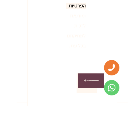
הפרטיות
ומודע/ת
לזכות
למחיקתם
בכל עת.
אשמח
שתחזרו
אלי