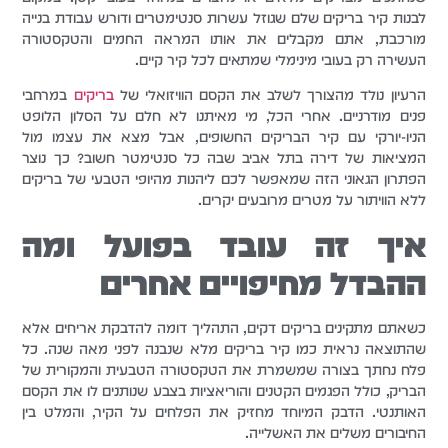
לבנות קיר בריקים שלם שגוזל עשרות סנטימטרים ודורש עבודת בנייה
מורכבת, אתם מקבלים את אותו המראה החמים והטקסטורה
העשירה רק בעובי מינימלי שמתאים לכל קיר קיים.
הרעיון נולד מהצורך לשלב את הקסם הוויזואלי של
בריקים
במרחבי
פנים מודרניים. אחרי הכל, מי מאיתנו לא חלם על הסלון הלופט
הניו-יורקי עם קיר הבריקים החשופים, אבל מצא את עצמו מול
המציאות של דירה בתל אביב שבה כל סנטימטר חשוב? כך נוצר
הפתרון הגאוני הזה שמאפשר לכם ליהנות מהיופי הטבעי של בריקים
ללא הוויתור על מטרים מרובעים יקרים.
איך זה עובד בפועל ומה
ההבדל מחיפויים אחרים
כשאתם מתקינים בריקים דקים, התהליך דומה להדבקת אריחים אלא
שהתוצאה נראית כמו קיר בריקים מלא שנבנה לפני מאה שנה. כל
פלח נחתך בצורה שמשמרת את הטקסטורה הטבעית והמקורית של
הבריק, כולל הפגמים הקטנים והוריאציות בצבע שנותנים לו את הקסם
האותנטי. הדבק המיוחד מחזיק את הפלחים על הקיר, והמלט בין
החיבורים משלים את האשלייה.