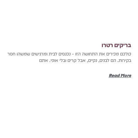
בריקים רטרו
כולכם מכירים את התחושה הזו – נכנסים לבית ומרגישים שמשהו חסר
בקירות. הם לבנים, נקיים, אבל קרים ובלי אופי. אתם
Read More