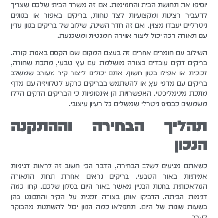
יוסיפו את תחושת הבית והחמימות. אם זה משרד הביתי שלכם שצריך
להעביר רצינות ומקצועיות לצד נוחות, בריקים באפור או בגוונים
ניטרליים יעבדו מצוין. ואם זה חדר השינה, שילוב של בריקים בגוון עדין
עם תאורה רכה יכול ליצור אווירה רומנטית ומשכנעת.
השילוב עם חומרים אחרים זה בעצם המקום שבו הקסם באמת קורה.
בריקים דקים עובדים בצורה מושלמת עם עץ טבעי, מתכת שחורה,
זכוכית או אפילו בטון חשוף. אתם יכולים ליצור קיר מעורב שמשלב
בריקים עם מדפי עץ, או להשתמש בבריקים כרקע לטלוויזיה עם מדף
מתכת מינימליסטי. האפשרויות הן אינסופיות כי הבריקים הדקים הללו
משמשים כבסיס ניטרלי שמשלים כל רעיון עיצובי.
תהליך הבחירה וההתקנה
הנכון
כשאתם מגיעים לשלב הבחירה, הדבר הכי חשוב זה לראות דגימות
אמיתיות באור הטבעי. בריקים נראים אחרת תחת התאורה
המלאכותית בחנות הבניין מאשר באור היום בסלון שלכם. קחו כמה
דגימות הביתה, הדביקו אותן בצורה זמנית על הקיר והתבוננו בהן
בשעות שונות של היום. תתפלאו כמה הגוון יכול להשתנות מהבוקר
לערב.