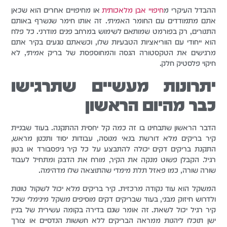
ההבדל העיקרי מ
חיפויי אבן מלאכותית
או מחיפויים אחרים הוא שכאן
אתם מתמודדים עם החומר האמיתי. זה אותו חימר שנשרף באותם
התנורים, רק בפורמט שמותאם לשימוש במרחב פנים מודרני. כל פלח
הוא ייחודי עם הווריאציות הטבעיות שלו, וכשאתם נוגעים בקיר אתם
מרגישים את הטקסטורה הגסה והמחוספסת של בריק אמיתי, לא
חיקוי פלסטיק חלק.
יתרונות מעשיים שתרגישו
כבר מהיום הראשון
הדבר הראשון שתבחינו בו זה כמה קל יחסית ההתקנה. בעוד שבניית
קיר בריקים מלא דורשת בנאי מנוסה, עבודות יסוד ותכנון מראש,
התקנת בריקים דקים יכולה להתבצע על כל קיר גיפסבורד או בטון
רגיל. הקבלן פשוט מנקה את הקיר, מורח את הדבק ומתחיל לעבוד
שורה שורה, כמו פאזל תלת מימדי שהתוצאה שלו מדהימה.
המשקל הוא עוד נקודה מרכזית. קיר בריקים מלא יכול לשקול טונות
ולדרוש חיזוק מבני, בעוד שבריקים דקים מוסיפים משקל מינימלי שכל
קיר רגיל יכול לשאת. זה אומר שגם בדירה בקומה עשירית של בניין
ישן תוכלו ליהנות ממראה הבריקים ללא חששות הנדסיים או צורך