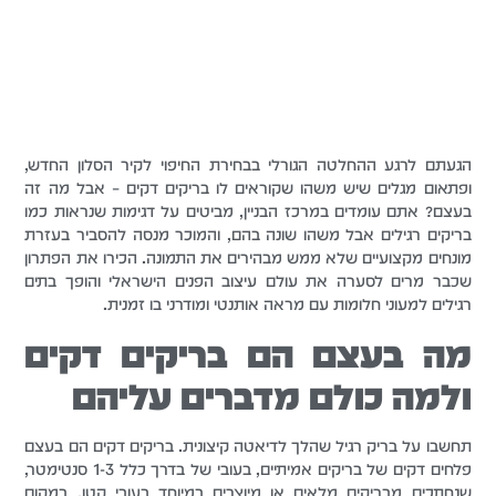
הגעתם לרגע ההחלטה הגורלי בבחירת החיפוי לקיר הסלון החדש,
ופתאום מגלים שיש משהו שקוראים לו בריקים דקים – אבל מה זה
בעצם? אתם עומדים במרכז הבניין, מביטים על דגימות שנראות כמו
בריקים רגילים אבל משהו שונה בהם, והמוכר מנסה להסביר בעזרת
מונחים מקצועיים שלא ממש מבהירים את התמונה. הכירו את הפתרון
שכבר מרים לסערה את עולם עיצוב הפנים הישראלי והופך בתים
רגילים למעוני חלומות עם מראה אותנטי ומודרני בו זמנית.
מה בעצם הם בריקים דקים
ולמה כולם מדברים עליהם
תחשבו על בריק רגיל שהלך לדיאטה קיצונית. בריקים דקים הם בעצם
פלחים דקים של בריקים אמיתיים, בעובי של בדרך כלל 1-3 סנטימטר,
שנחתכים מבריקים מלאים או מיוצרים במיוחד בעובי קטן. במקום