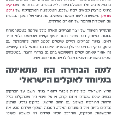
בו הוא מרגיש חלק ומושלם בצורה לא טבעית. זה בדיוק מה ש
בריקים
גרניט פורצלן מביאים לבית שלכם. הטכנולוגיה המתקדמת של
גרניט
פורצלן
מאפשרת ליצור משטח שמשלב את היופי של האבן הטבעית
עם העמידות וההגנה של חומרים מודרניים.
התהליך המיוחד של ייצור הבריקים האלה כולל שריפה בטמפרטורות
גבוהות במיוחד, דבר שיוצר חומר צפוף וקשיח שכמעט בלתי חדיר
למים. בניגוד לבריקים רגילים שיכולים לספוג לחות ולהתקלקל עם
הזמן, בריקי הגרניט פורצלן נשארים יציבים גם בתנאי לחות קיצוניים.
זה אומר שאתם יכולים להשתמש בהם גם בחדרי רחצה, במטבחים
ואפילו באזורים חיצוניים מבלי לדאוג מנזקי מזג אוויר.
למה הבחירה הזו מתאימה
במיוחד לאקלים הישראלי
הקיץ הישראלי יכול להיות אכזרי לחומרי בנייה. חשבו על הבריקים
בבתים ישנים שנסדקו מחום וקרה, או על חיפויי קיר שהתקלפו בגלל
הלחות החורפית בשילוב עם החום הקיצוני. בריקים גרניט פורצלן
נבדקים בדיוק מול האתגרים האלה. המבנה הצפוף שלהם מונע את
התפשטות הסדקים, וההרכב הכימי שלהם לא מושפע משינויי