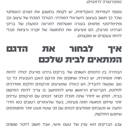
טמפרטורה דרמטיים.
בנוסף לעמידות האקלימית, יש לקחת בחשבון את הגורם האסתטי
שכל כך חשוב בעיצוב הישראלי המודרני. הטרנד הנוכחי של עיצוב נקי
ומינימליסטי מתאים בצורה מושלמת למראה המעודן של בריקי
הגרניט פורצלן. הם מציעים את התחושה של יוקרה ורצינות מבלי
להיות צעקניים או מוקצנים.
איך לבחור את הדגם
המתאים לבית שלכם
הבחירה בין הדגמים השונים של בריקים גרניט פורצלן יכולה להיות
חוויה מסחררת. יש כאלה שחוקים את מרקם האבן הטבעית כל כך
טוב שקשה להבדיל, ויש כאלה שמציעים מרקמים חלקים ומודרניים
לחלוטין. הקריטריון הראשון שיש להתחשב בו צריך להיות המיקום
בבית. לסלון או לחדר שינה תוכלו לבחור דגמים עם מרקמים עדינים
יותר שייתנו תחושה חמה ונעימה, בעוד שלאזורים רטובים כמו חדרי
רחצה או מטבחים מומלצים דגמים עם פני שטח מעט יותר מחוספסים
שימנעו החלקות.
צבע הבריקים הוא עניין של טעם אישי, אבל חשוב לזכור שגוונים