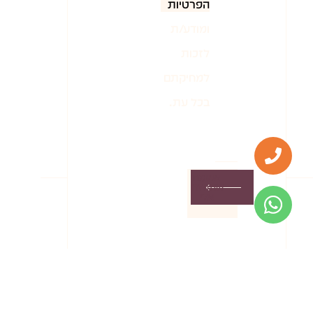
הפרטיות
ומודע/ת
לזכות
למחיקתם
בכל עת.
אשמח
שתחזרו
אלי