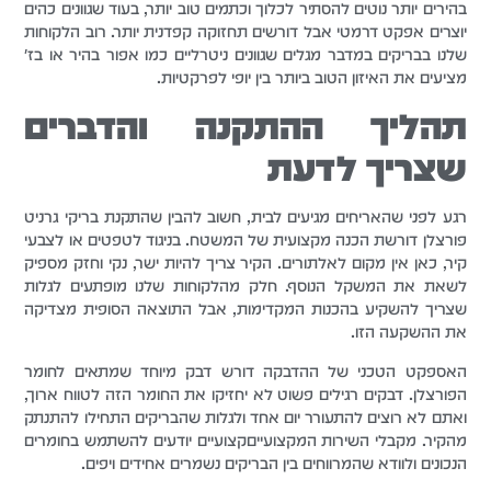
בהירים יותר נוטים להסתיר לכלוך וכתמים טוב יותר, בעוד שגוונים כהים
יוצרים אפקט דרמטי אבל דורשים תחזוקה קפדנית יותר. רוב הלקוחות
שלנו בבריקים במדבר מגלים שגוונים ניטרליים כמו אפור בהיר או בז'
מציעים את האיזון הטוב ביותר בין יופי לפרקטיות.
תהליך ההתקנה והדברים
שצריך לדעת
רגע לפני שהאריחים מגיעים לבית, חשוב להבין שהתקנת בריקי גרניט
פורצלן דורשת הכנה מקצועית של המשטח. בניגוד לטפטים או לצבעי
קיר, כאן אין מקום לאלתורים. הקיר צריך להיות ישר, נקי וחזק מספיק
לשאת את המשקל הנוסף. חלק מהלקוחות שלנו מופתעים לגלות
שצריך להשקיע בהכנות המקדימות, אבל התוצאה הסופית מצדיקה
את ההשקעה הזו.
האספקט הטכני של ההדבקה דורש דבק מיוחד שמתאים לחומר
הפורצלן. דבקים רגילים פשוט לא יחזיקו את החומר הזה לטווח ארוך,
ואתם לא רוצים להתעורר יום אחד ולגלות שהבריקים התחילו להתנתק
מהקיר. מקבלי השירות המקצועייםקצועיים יודעים להשתמש בחומרים
הנכונים ולוודא שהמרווחים בין הבריקים נשמרים אחידים ויפים.