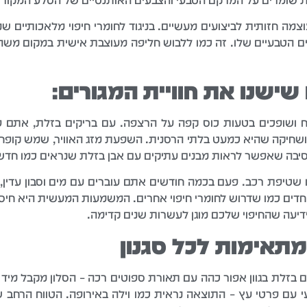
 שומרים על המרקם הטבעי והצבעים האותנטיים של הסלע המקורי, מה
וצמה חזותית לביצועים מעשיים. בניגוד לחומרי חיפוי מלאכותיים 
ים הטבעיים שלו. זה כמו ללבוש חליפה מעוצבת אישית במקום מש
שישנו את חוויית המגורים:
ושופכים בטעות כוס קפה על הרצפה. עם בריקים בזלת, אתם פ
ושחיקה שהיא כמעט בלתי הרסנית. השפעת מזג האוויר, שמש קופחת
סיבה שאפשר לראות מבנים עתיקים עם אבן בזלת שנראים כמו חדש
טיפת רכב. פעם בכמה חודשים אתם עוברים עם מים וסבון עדין, וז
וחדים כמו שדרוש לחומרי חיפוי אחרים. המשמעות המעשית היא חיס
יעה שהחיפוי שלכם מוגן לעשרות שנים קדימה.
תאימות לכל סגנון
 בזלת בגוון אפור כהה עם תאורת ספוטים רכה – הסלון מקבל מיד 
 עם פרטי עץ – התוצאה נראית כמו וילה באירופה. הטווח הרחב ש