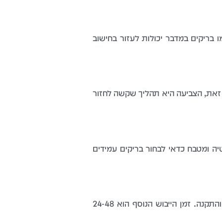
ות ולפחת. חברות מקצועיות כמו בריקים במדבר יכולות לעזור בחישוב
 זאת, הצביעה היא תהליך שקשה לחזור
ה ומטבח כדאי לבחור בריקים עמידים
התקנה מקצועית של קיר בריקים בחדר בגודל בינוני לוקחת בדרך כלל יום עבודה מלא, כולל הכנת הקיר והתקנה. זמן הייבוש הנוסף הוא 24-48