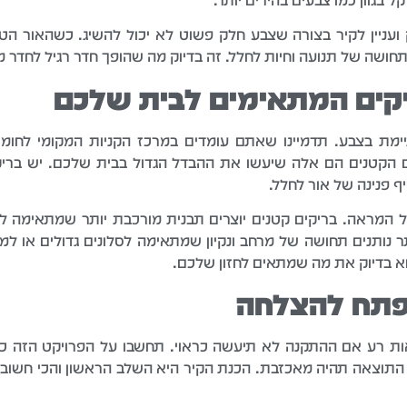
 בגוון כמו צבעים בהירים יותר.
עניין לקיר בצורה שצבע חלק פשוט לא יכול להשיג. כשהאור הטבע
ושה של תנועה וחיות לחלל. זה בדיוק מה שהופך חדר רגיל לחדר מ
יקים המתאימים לבית שלכם
מת בצבע. תדמיינו שאתם עומדים במרכז הקניות המקומי לחומרי
 הקטנים הם אלה שיעשו את ההבדל הגדול בבית שלכם. יש בריקי
 פנינה של אור לחלל.
 המראה. בריקים קטנים יוצרים תבנית מורכבת יותר שמתאימה ל
תר נותנים תחושה של מרחב ונקיון שמתאימה לסלונים גדולים או ל
א בדיוק את מה שמתאים לחזון שלכם.
פתח להצלחה
אות רע אם ההתקנה לא תיעשה כראוי. תחשבו על הפרויקט הזה כמו
 התוצאה תהיה מאכזבת. הכנת הקיר היא השלב הראשון והכי חשוב. הקי