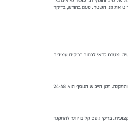
ת של מים וחומץ לבן עושה פלאים בלי
רוט את פני השטח. פעם בחודש, בדיקה
ה ומטבח כדאי לבחור בריקים עמידים
התקנה מקצועית של קיר בריקים בחדר בגודל בינוני לוקחת בדרך כלל יום עבודה מלא, כולל הכנת הקיר והתקנה. זמן הייבוש הנוסף הוא 24-48
צועית. בריקי גיפס קלים יותר להתקנה